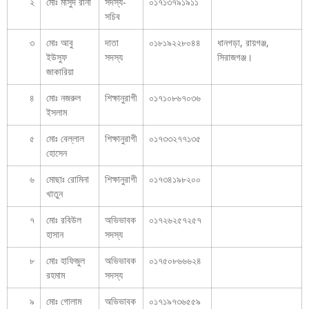
২
মোঃ মাসুদ রানা
সদস্য-
০১৭১৩৭৯১৯১১
সচিব
৩
মোঃ আবু
দাতা
০১৮১৯২২৮০৪৪
ধানগড়া, রায়গঞ্জ,
ইউসুফ
সদস্য
সিরাজগঞ্জ।
জাকারিয়া
৪
মোঃ নজরুল
শিক্ষানুরাগী
০১৭১০৮৬৭০৩৬
ইসলাম
৫
মোঃ বেল্লাল
শিক্ষানুরাগী
০১৭৩৩২৭৭১৩৫
হোসেন
৬
মোছাঃ রোমিনা
শিক্ষানুরাগী
০১৭৩৪১৯৮২০০
খাতুন
৭
মোঃ রবিউল
অভিভাবক
০১৭২৬২৫৭২৫৭
হাসান
সদস্য
৮
মোঃ হাফিজুল
অভিভাবক
০১৭৫০৮৬৬৬২৪
রহমাম
সদস্য
৯
মোঃ গোলাম
অভিভাবক
০১৭১৯৭৩৬৫৫৯