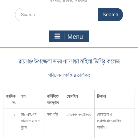
ধানগড়া, রায়গঞ্জ, সিরাজগঞ্জ
Menu
রায়গঞ্জ উপজেলা সদর ধানগড়া মহিলা ডিগ্রি কলেজ
পরিচালনা পর্ষদের তালিকাঃ
ক্রমিক
নাম
কমিটিতে
মোবাইল
ঠিকানা
নং
অবস্থান
১
ডাঃ এস.এম
সভাপতি
০২৫৮৮-৮৩৪৮৬৫
জেনারেল ও
কামরুল হাসান
ল্যাপারোস্কোপিক
মুরাদ
সার্জন।