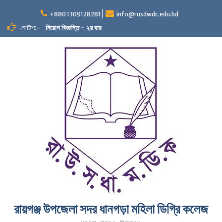
+880 1309128281
info@rusdwdc.edu.bd
নোটিশ:-
নিয়োগ বিজ্ঞপ্তি - ২য় বার
রায়গঞ্জ উপজেলা সদর ধানগড়া মহিলা ডিগ্রি কলেজ