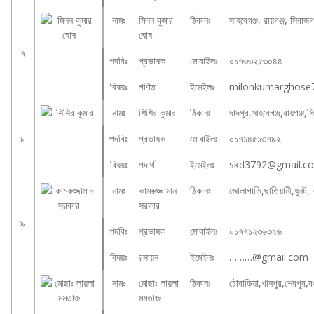
নামঃ
মিলন কুমার
ঠিকানঃ
সাহবেগঞ্জ, রায়গঞ্জ, সিরাজগ
ঘোষ
৭
পদবিঃ
প্রভাষক
মোবাইলঃ
০১৭৩৩২৫৩০৪৪
বিষয়ঃ
গণিত
ইমেইলঃ
milonkumarghose
নামঃ
শিশির কুমার
ঠিকানঃ
দাদপুর,সাহবেগঞ্জ,রায়গঞ্জ,স
৮
পদবিঃ
প্রভাষক
মোবাইলঃ
০১৭১৪৫১৩৭৯২
বিষয়ঃ
পদার্থ
ইমেইলঃ
skd3792@gmail.c
নামঃ
কামরুজ্জামান
ঠিকানঃ
জোলাগাতি,ছাতিয়ানী,ধুনট, 
সরকার
৯
পদবিঃ
প্রভাষক
মোবাইলঃ
০১৭৭১২৩৬৩২৬
বিষয়ঃ
রসায়ন
ইমেইলঃ
………@gmail.com
নামঃ
মোছাঃ লায়লা
ঠিকানঃ
চৌবাড়িয়া,খানপুর,শেরপুর,ব
মমতাজ