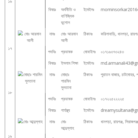
১৬
বিষয়ঃ
অর্থনীতি ও
ইমেইলঃ
mominsorkar2016
বাণিজ্যিক
ভূগোল
নামঃ
মোঃ আরমান
ঠিকানঃ
করিলাবাড়ি, ধানগড়া, রায়গ
আলী
১৭
পদবিঃ
প্রভাষক
মোবাইলঃ
০১৭১৬৩৭৩২৪৩
বিষয়ঃ
ইসলাম শিক্ষা
ইমেইলঃ
md.armanali43@g
নামঃ
মোছাঃ
ঠিকানঃ
পুরাতন বাজার, চাটমোহর, 
শারমিন
সুলতানা
১৮
পদবিঃ
প্রভাষক
মোবাইলঃ
০১৭২২৫২২২২৫
বিষয়ঃ
গার্হস্থ্য
ইমেইলঃ
dreamysultana@g
নামঃ
মোঃ
ঠিকানঃ
ধানগড়া, রায়গঞ্জ, সিরাজগঞ
আব্দুল্লাহ
১৯