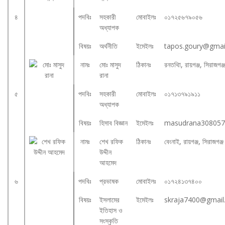
৪
পদবিঃ
সহকারী
মোবাইলঃ
০১৭২৫৬৭৯০৫৬
অধ্যাপক
বিষয়ঃ
অর্থনীতি
ইমেইলঃ
tapos.goury@gmai
নামঃ
মোঃ মাসুদ
ঠিকানঃ
রনতথিা, রায়গঞ্জ, সিরাজগঞ্
রানা
৫
পদবিঃ
সহকারী
মোবাইলঃ
০১৭১৩৭৯১৯১১
অধ্যাপক
বিষয়ঃ
হিসাব বিজ্ঞান
ইমেইলঃ
masudrana308057
নামঃ
শেখ রফিক
ঠিকানঃ
বেংনাই, রায়গঞ্জ, সিরাজগঞ্
উদ্দীন
আহমেদ
৬
পদবিঃ
প্রভাষক
মোবাইলঃ
০১৭২৪১৩৭৪০০
বিষয়ঃ
ইসলামের
ইমেইলঃ
skraja7400@gmail
ইতিহাস ও
সংস্কৃতি