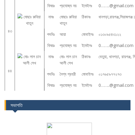
বিষয়ঃ
প্রযোজ্য নয়
ইমেইলঃ
0……..@gmail.com
নামঃ
মোছাঃ রুবিয়া
ঠিকানঃ
ধানগড়া,রায়গঞ্জ,সিরাজগঞ্জ
খাতুন
৪৩
পদবিঃ
আয়া
মোবাইলঃ
০১৩০৯৫৪৩১২২
বিষয়ঃ
প্রযোজ্য নয়
ইমেইলঃ
0……..@gmail.com
নামঃ
মোঃ লাল চান
ঠিকানঃ
বেতুয়া, ধানগড়া, রায়গঞ্জ,
আলী সেখ
৪৪
পদবিঃ
নৈশ্য প্রহরী
মোবাইলঃ
০১৭৬৫৯৭৭২৭৩
বিষয়ঃ
প্রযোজ্য নয়
ইমেইলঃ
0……..@gmail.com
সভাপতি