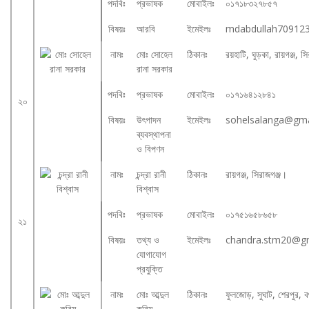
পদবিঃ
প্রভাষক
মোবাইলঃ
০১৭১৮৩২৭৮৫৭
বিষয়ঃ
আরবি
ইমেইলঃ
mdabdullah70912
নামঃ
মোঃ সোহেল
ঠিকানঃ
রয়হাটি, ঘুড়কা, রায়গঞ্জ, 
রানা সরকার
পদবিঃ
প্রভাষক
মোবাইলঃ
০১৭১৬৪১২৮৪১
২০
বিষয়ঃ
উৎপাদন
ইমেইলঃ
sohelsalanga@gma
ব্যবস্থাপনা
ও বিপণন
নামঃ
চন্দ্রা রানী
ঠিকানঃ
রায়গঞ্জ, সিরাজগঞ্জ।
বিশ্বাস
পদবিঃ
প্রভাষক
মোবাইলঃ
০১৭৫১৬৫৮৬৫৮
২১
বিষয়ঃ
তথ্য ও
ইমেইলঃ
chandra.stm20@g
যোগাযোগ
প্রযুক্তি
নামঃ
মোঃ আব্দুল
ঠিকানঃ
ফুলজোড়, সুঘাট, শেরপুর, ব
করিম