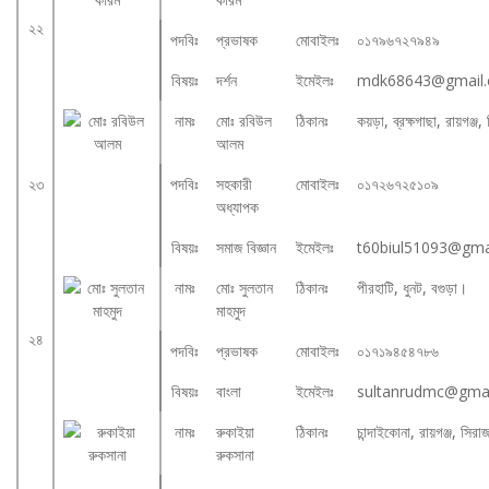
২২
পদবিঃ
প্রভাষক
মোবাইলঃ
০১৭৯৬৭২৭৯৪৯
বিষয়ঃ
দর্শন
ইমেইলঃ
mdk68643@gmail
নামঃ
মোঃ রবিউল
ঠিকানঃ
কয়ড়া, ব্রক্ষগাছা, রায়গঞ্জ,
আলম
২৩
পদবিঃ
সহকারী
মোবাইলঃ
০১৭২৬৭২৫১০৯
অধ্যাপক
বিষয়ঃ
সমাজ বিজ্ঞান
ইমেইলঃ
t60biul51093@gma
নামঃ
মোঃ সুলতান
ঠিকানঃ
পীরহাটি, ধুনট, বগুড়া।
মাহমুদ
২৪
পদবিঃ
প্রভাষক
মোবাইলঃ
০১৭১৯৪৫৪৭৮৬
বিষয়ঃ
বাংলা
ইমেইলঃ
sultanrudmc@gma
নামঃ
রুকাইয়া
ঠিকানঃ
চান্দাইকোনা, রায়গঞ্জ, সিরা
রুকসানা