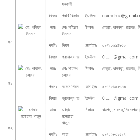
সহকারী
বিষয়ঃ
পদার্থ বিজ্ঞান
ইমেইলঃ
naimdmc@gmail.
নামঃ
মোঃ শহিদুল
ঠিকানঃ
বেতুয়া, ধানগড়া, রায়গঞ্জ,
ইসলাম
৪০
পদবিঃ
পিয়ন
মোবাইলঃ
০১৭৯০৯৯৪৮৫৫
বিষয়ঃ
প্রযোজ্য নয়
ইমেইলঃ
0……..@gmail.com
নামঃ
মোঃ শাহাদৎ
ঠিকানঃ
বেতুয়া, ধানগড়া, রায়গঞ্জ,
হোসেন
৪১
পদবিঃ
অফিস পিয়ন
মোবাইলঃ
০১৭৪৫৪০২৬৭৬
বিষয়ঃ
প্রযোজ্য নয়
ইমেইলঃ
0……..@gmail.com
নামঃ
মোছাঃ
ঠিকানঃ
ধানগড়া,রায়গঞ্জ,সিরাজগঞ্জ
মনোয়ারা
খাতুন
৪২
পদবিঃ
আয়া
মোবাইলঃ
০১৭২২৮৩২৫১৭