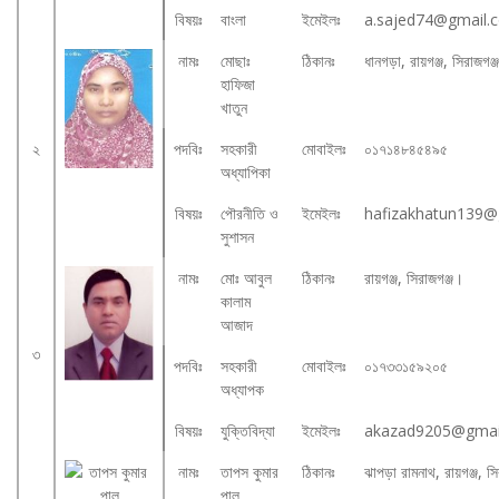
বিষয়ঃ
বাংলা
ইমেইলঃ
a.sajed74@gmail.
নামঃ
মোছাঃ
ঠিকানঃ
ধানগড়া, রায়গঞ্জ, সিরাজগঞ্
হাফিজা
খাতুন
২
পদবিঃ
সহকারী
মোবাইলঃ
০১৭১৪৮৪৫৪৯৫
অধ্যাপিকা
বিষয়ঃ
পৌরনীতি ও
ইমেইলঃ
hafizakhatun139@
সুশাসন
নামঃ
মোঃ আবুল
ঠিকানঃ
রায়গঞ্জ, সিরাজগঞ্জ।
কালাম
আজাদ
৩
পদবিঃ
সহকারী
মোবাইলঃ
০১৭৩৩১৫৯২০৫
অধ্যাপক
বিষয়ঃ
যুক্তিবিদ্যা
ইমেইলঃ
akazad9205@gmai
নামঃ
তাপস কুমার
ঠিকানঃ
ঝাপড়া রামনাথ, রায়গঞ্জ, স
পাল