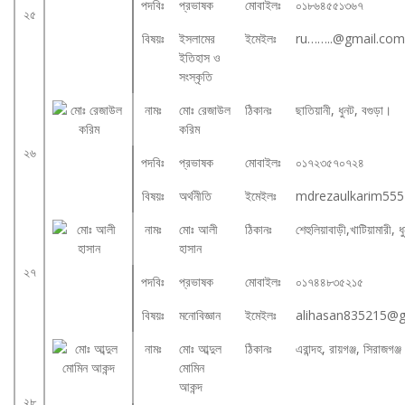
পদবিঃ
প্রভাষক
মোবাইলঃ
০১৮৬৪৫৫১৩৬৭
২৫
বিষয়ঃ
ইসলামের
ইমেইলঃ
ru……..@gmail.com
ইতিহাস ও
সংস্কৃতি
নামঃ
মোঃ রেজাউল
ঠিকানঃ
ছাতিয়ানী, ধুনট, বগুড়া।
করিম
২৬
পদবিঃ
প্রভাষক
মোবাইলঃ
০১৭২৩৫৭০৭২৪
বিষয়ঃ
অর্থনীতি
ইমেইলঃ
mdrezaulkarim55
নামঃ
মোঃ আলী
ঠিকানঃ
শেহুলিয়াবাড়ী,খাটিয়ামারী, 
হাসান
২৭
পদবিঃ
প্রভাষক
মোবাইলঃ
০১৭৪৪৮৩৫২১৫
বিষয়ঃ
মনোবিজ্ঞান
ইমেইলঃ
alihasan835215@g
নামঃ
মোঃ আব্দুল
ঠিকানঃ
এরান্দহ, রায়গঞ্জ, সিরাজগঞ্
মোমিন
আকন্দ
২৮