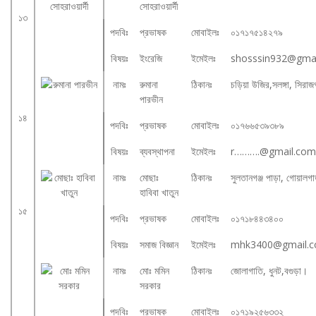
সোহরাওয়ার্দী
১৩
পদবিঃ
প্রভাষক
মোবাইলঃ
০১৭১৭৫১৪২৭৯
বিষয়ঃ
ইংরেজি
ইমেইলঃ
shosssin932@gma
নামঃ
রুমানা
ঠিকানঃ
চড়িয়া উজির,সলঙ্গা, সিরাজ
পারভীন
১৪
পদবিঃ
প্রভাষক
মোবাইলঃ
০১৭৬৬৫৩৯৩৮৯
বিষয়ঃ
ব্যবস্থাপনা
ইমেইলঃ
r……….@gmail.com
নামঃ
মোছাঃ
ঠিকানঃ
সুলতানগঞ্জ পাড়া, গোয়ালগ
হাবিবা খাতুন
১৫
পদবিঃ
প্রভাষক
মোবাইলঃ
০১৭১৮৪৪৩৪০০
বিষয়ঃ
সমাজ বিজ্ঞান
ইমেইলঃ
mhk3400@gmail.
নামঃ
মোঃ মমিন
ঠিকানঃ
জোলাগাতি, ধুনট,বগুড়া।
সরকার
পদবিঃ
প্রভাষক
মোবাইলঃ
০১৭১৯২৫৬৩৩২