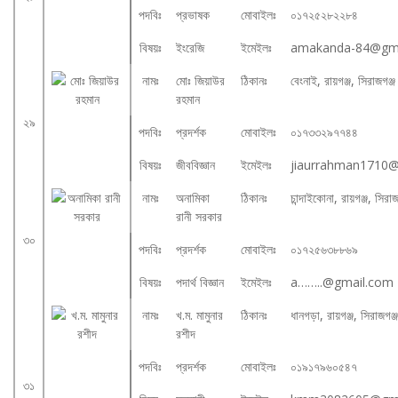
পদবিঃ
প্রভাষক
মোবাইলঃ
০১৭২৫২৮২২৮৪
বিষয়ঃ
ইংরেজি
ইমেইলঃ
amakanda-84@gma
নামঃ
মোঃ জিয়াউর
ঠিকানঃ
বেংনাই, রায়গঞ্জ, সিরাজগঞ্
রহমান
২৯
পদবিঃ
প্রদর্শক
মোবাইলঃ
০১৭৩৩২৯৭৭৪৪
বিষয়ঃ
জীববিজ্ঞান
ইমেইলঃ
jiaurrahman1710
নামঃ
অনামিকা
ঠিকানঃ
চান্দাইকোনা, রায়গঞ্জ, সিরা
রানী সরকার
৩০
পদবিঃ
প্রদর্শক
মোবাইলঃ
০১৭২৫৬৩৮৮৬৯
বিষয়ঃ
পদার্থ বিজ্ঞান
ইমেইলঃ
a……..@gmail.com
নামঃ
খ.ম. মামুনার
ঠিকানঃ
ধানগড়া, রায়গঞ্জ, সিরাজগঞ্
রশীদ
পদবিঃ
প্রদর্শক
মোবাইলঃ
০১৯১৭৯৬০৫৪৭
৩১