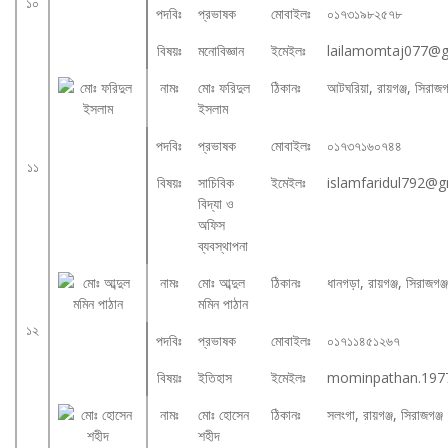
১০
পদবিঃ
প্রভাষক
মোবাইলঃ
০১৭৩১৯৮২৫৭৮
বিষয়ঃ
মনোবিজ্ঞান
ইমেইলঃ
lailamomtaj077@g
নামঃ
মোঃ ফরিদুল
ঠিকানঃ
আটঘরিয়া, রায়গঞ্জ, সিরাজগ
ইসলাম
পদবিঃ
প্রভাষক
মোবাইলঃ
০১৭৩৭১৬০৭৪৪
১১
বিষয়ঃ
সাচিবিক
ইমেইলঃ
islamfaridul792@
বিদ্যা ও
অফিস
ব্যবস্থাপনা
নামঃ
মোঃ আব্দুল
ঠিকানঃ
ধানগড়া, রায়গঞ্জ, সিরাজগঞ্
মমিন পাঠান
১২
পদবিঃ
প্রভাষক
মোবাইলঃ
০১৭১১৪৫১২৬৭
বিষয়ঃ
ইতিহাস
ইমেইলঃ
mominpathan.197
নামঃ
মোঃ হোসেন
ঠিকানঃ
সলংগা, রায়গঞ্জ, সিরাজগঞ্জ
শহীদ