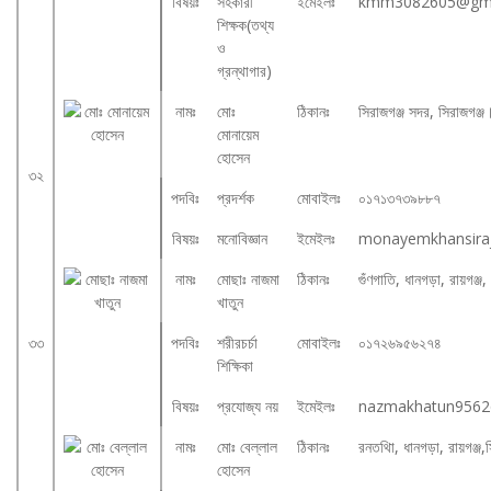
বিষয়ঃ
সহকারী
ইমেইলঃ
kmm3082605@gma
শিক্ষক(তথ্য
ও
গ্রন্থাগার)
নামঃ
মোঃ
ঠিকানঃ
সিরাজগঞ্জ সদর, সিরাজগঞ্জ
মোনায়েম
হোসেন
৩২
পদবিঃ
প্রদর্শক
মোবাইলঃ
০১৭১৩৭৩৯৮৮৭
বিষয়ঃ
মনোবিজ্ঞান
ইমেইলঃ
monayemkhansira
নামঃ
মোছাঃ নাজমা
ঠিকানঃ
গুঁণগাতি, ধানগড়া, রায়গঞ্জ
খাতুন
৩৩
পদবিঃ
শরীরচর্চা
মোবাইলঃ
০১৭২৬৯৫৬২৭৪
শিক্ষিকা
বিষয়ঃ
প্রযোজ্য নয়
ইমেইলঃ
nazmakhatun9562
নামঃ
মোঃ বেল্লাল
ঠিকানঃ
রনতথিা, ধানগড়া, রায়গঞ্জ,
হোসেন