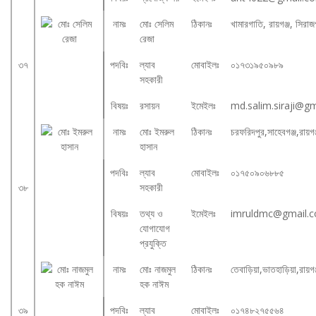
নামঃ
মোঃ সেলিম
ঠিকানঃ
খামারগাতি, রায়গঞ্জ, সিরাজ
রেজা
৩৭
পদবিঃ
ল্যাব
মোবাইলঃ
০১৭৩১৯৫০৯৮৯
সহকারী
বিষয়ঃ
রসায়ন
ইমেইলঃ
md.salim.siraji@g
নামঃ
মোঃ ইমরুল
ঠিকানঃ
চরফরিদপুর,সাহেবগঞ্জ,রায়গঞ
হাসান
পদবিঃ
ল্যাব
মোবাইলঃ
০১৭৫০৯০৬৮৮৫
৩৮
সহকারী
বিষয়ঃ
তথ্য ও
ইমেইলঃ
imruldmc@gmail.
যোগাযোগ
প্রযুক্তি
নামঃ
মোঃ নাজমুল
ঠিকানঃ
তেবাড়িয়া,ভাতহাড়িয়া,রায়গ
হক নাঈম
৩৯
পদবিঃ
ল্যাব
মোবাইলঃ
০১৭৪৮২৭৫৫৬৪