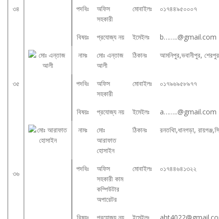
৩৪
পদবিঃ
অফিস
মোবাইলঃ
০১৭৪৪৯৫০০০৭
সহকারী
বিষয়ঃ
প্রযোজ্য নয়
ইমেইলঃ
b……..@gmail.com
নামঃ
মোঃ এন্তাজ
ঠিকানঃ
আমনিপুর,ভবানীপুর, শেরপুর
আলী
৩৫
পদবিঃ
অফিস
মোবাইলঃ
০১৭৯৬৯৫৮৯৭৭
সহকারী
বিষয়ঃ
প্রযোজ্য নয়
ইমেইলঃ
a……..@gmail.com
নামঃ
মোঃ
ঠিকানঃ
রনতথিা,ধানগড়া, রায়গঞ্জ,স
আরাফাত
হোসাইন
পদবিঃ
অফিস
মোবাইলঃ
০১৭৪৪৬৪১৩২২
৩৬
সহকারী কাম
কম্পিউটার
অপারেটর
বিষয়ঃ
প্রযোজ্য নয়
ইমেইলঃ
aht4022@gmail.c