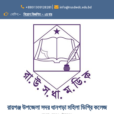
+880 1309128281
info@rusdwdc.edu.bd
নোটিশ:-
নিয়োগ বিজ্ঞপ্তি - ২য় বার
রায়গঞ্জ উপজেলা সদর ধানগড়া মহিলা ডিগ্রি কলেজ